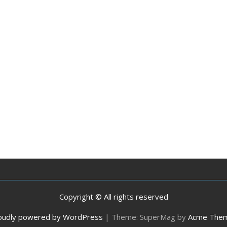
Copyright © All rights reserved
oudly powered by WordPress
|
Theme: SuperMag by
Acme The