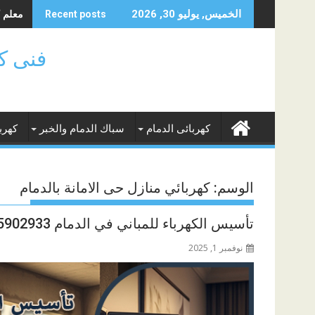
Skip
معلم كهر
الخميس, يوليو 30, 2026
Recent posts
to
content
فنى كهر
كهربائى الدمام
سباك الدمام والخبر
كهرب
الوسم:
كهربائي منازل حى الامانة بالدمام
تأسيس الكهرباء للمباني في الدمام 0565902933
نوفمبر 1, 2025