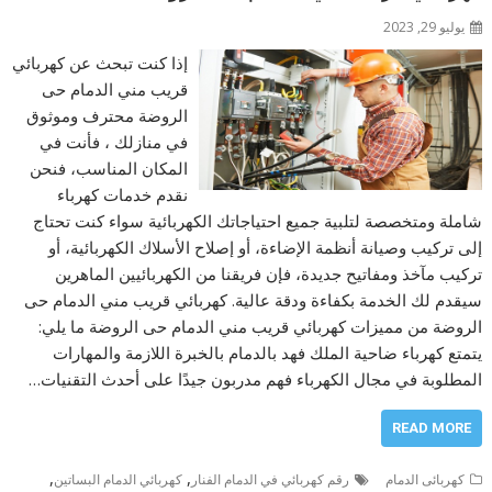
يوليو 29, 2023
إذا كنت تبحث عن كهربائي
قريب مني الدمام حى
الروضة محترف وموثوق
في منازلك ، فأنت في
المكان المناسب، فنحن
نقدم خدمات كهرباء
شاملة ومتخصصة لتلبية جميع احتياجاتك الكهربائية سواء كنت تحتاج
إلى تركيب وصيانة أنظمة الإضاءة، أو إصلاح الأسلاك الكهربائية، أو
تركيب مآخذ ومفاتيح جديدة، فإن فريقنا من الكهربائيين الماهرين
سيقدم لك الخدمة بكفاءة ودقة عالية. كهربائي قريب مني الدمام حى
الروضة من مميزات كهربائي قريب مني الدمام حى الروضة ما يلي:
يتمتع كهرباء ضاحية الملك فهد بالدمام بالخبرة اللازمة والمهارات
المطلوبة في مجال الكهرباء فهم مدربون جيدًا على أحدث التقنيات…
READ MORE
,
,
كهربائى الدمام
رقم كهربائي في الدمام الفنار
كهربائي الدمام البساتين