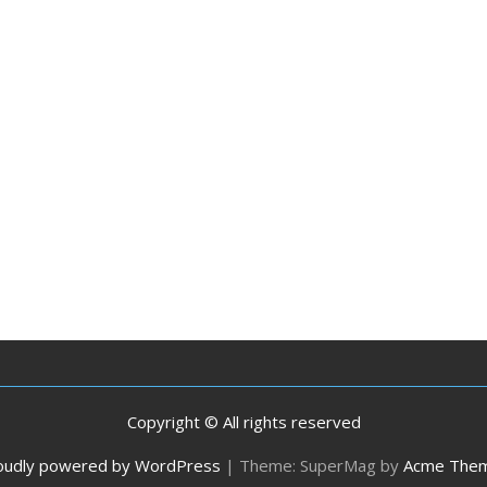
Copyright © All rights reserved
oudly powered by WordPress
|
Theme: SuperMag by
Acme The