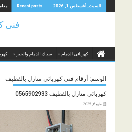
Skip
معلم ك
السبت, أغسطس 1, 2026
Recent posts
to
content
فنى كهر
كهربائى الدمام
سباك الدمام والخبر
كهرب
الوسم:
أرقام فني كهربائي منازل بالقطيف
كهربائي منازل بالقطيف 0565902933
مايو 6, 2025