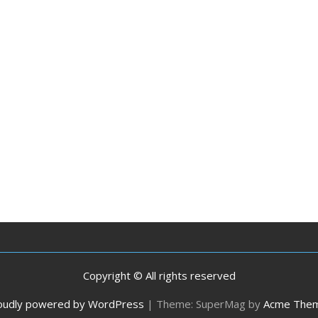
Copyright © All rights reserved
oudly powered by WordPress
|
Theme: SuperMag by
Acme The