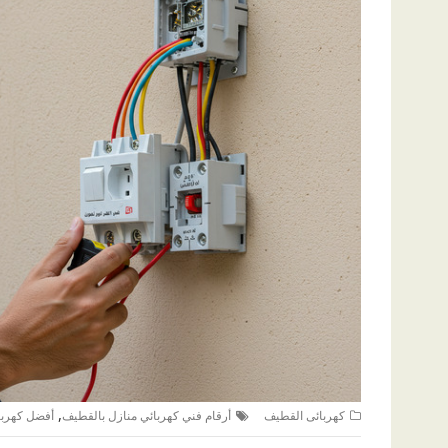
,
كهربائى القطيف
أرقام فني كهربائي منازل بالقطيف
أفضل كهربا