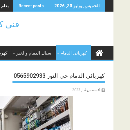
Skip
معلم كهر
الخميس, يوليو 30, 2026
Recent posts
to
content
فنى كهر
كهربائى الدمام
سباك الدمام والخبر
كهرب
كهربائي الدمام حي النور 0565902933
أغسطس 14, 2023