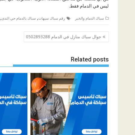
ليس في الدمام فقط.
,
,
سباك الدمام والخبر
رقم سباك سيهات
سباك بالدمام حي الندى
تصفّح
جوال سباك منازل في الدمام 0502893288
المقالات
Related posts