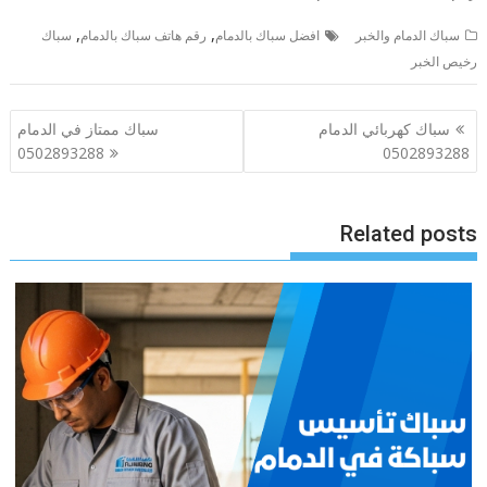
,
,
سباك الدمام والخبر
افضل سباك بالدمام
رقم هاتف سباك بالدمام
سباك
رخيص الخبر
تصفّح
سباك كهربائي الدمام
سباك ممتاز في الدمام
المقالات
0502893288
0502893288
Related posts