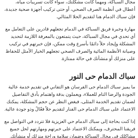
مجال السباكة، ومهما كانت مشكلتك، سواء كانت تسريبات مياه،
أعطال في أنظمة الصرف الصحي، أو حتى تركيب أجهزة صحية جديدة،
فإن سباك الدمام هنا لتقديم الحلا المثالي.
مهارة وخبرة فريق السباكة في الدمام تجعلهم قادرين على التعامل مع
أي تحدي في مجال السباكة، حيث يتمتعون بالمعرفة اللازمة لتحديد
المشكلة وإيجاد حلاً دائمًا بأسرع وقت ممكن، فإن خبرتهم في تركيب
وصيانة الأنظمة المائية والصرف الصحي تجعلهم الخيار الأمثل للحفاظ
على منزلك أو منشأتك في حالة ممتازة.
سباك الدمام حى النور
ما يميز سباك الدمام حى الفرسان هو التفاني في تقديم خدمة عالية
الجودة والرضا التام للعملاء، ويعملون بدقة واهتمام بأدق التفاصيل
لضمان تقديم الخدمة المثلى، فبغض النظر عن حجم المشكلة، يمكنك
الاعتماد على سباك الدمام حى الفنار لتقديم حلاً فعّالً وذو جودة عالية.
إذا كنت بحاجة إلى سباك الدمام حي العزيزية فلا تتردد في التواصل مع
فريقنا المحترف، ويمكنك الاعتماد على خبرتهم ومهارتهم لحل جميع
مشاكلك في مجال السباكة وضمان سلامة وراحة منزلك أو منشأتك.