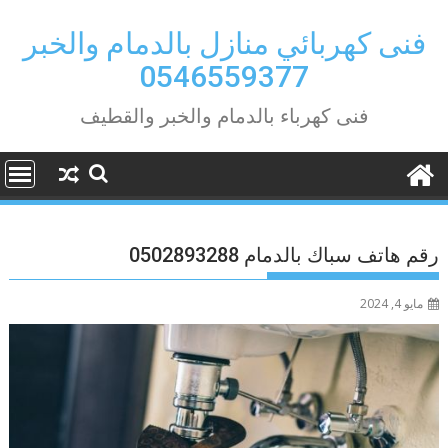
Ski
t
فنى كهربائي منازل بالدمام والخبر
conten
0546559377
فنى كهرباء بالدمام والخبر والقطيف
رقم هاتف سباك بالدمام 0502893288
مايو 4, 2024